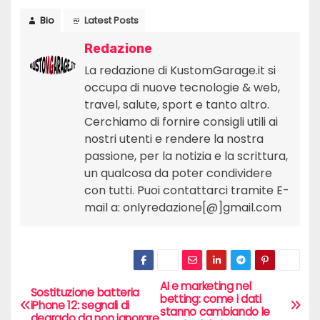
Bio
Latest Posts
Redazione
La redazione di KustomGarage.it si
occupa di nuove tecnologie & web,
travel, salute, sport e tanto altro.
Cerchiamo di fornire consigli utili ai
nostri utenti e rendere la nostra
passione, per la notizia e la scrittura,
un qualcosa da poter condividere
con tutti. Puoi contattarci tramite E-
mail a: onlyredazione[@]gmail.com
AI e marketing nel
N
Sostituzione batteria
betting: come i dati
iPhone 12: segnali di
stanno cambiando le
degrado da non ignorare