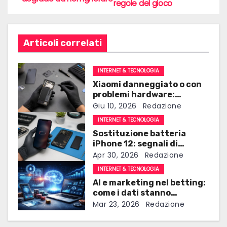
a
regole del gioco
v
i
Articoli correlati
g
INTERNET & TECNOLOGIA
a
Xiaomi danneggiato o con
problemi hardware:
z
conviene riparare un
Giu 10, 2026
Redazione
cellulare Xiaomi?
i
INTERNET & TECNOLOGIA
Sostituzione batteria
o
iPhone 12: segnali di
degrado da non ignorare
Apr 30, 2026
Redazione
n
INTERNET & TECNOLOGIA
e
AI e marketing nel betting:
come i dati stanno
a
cambiando le regole del
Mar 23, 2026
Redazione
gioco
r