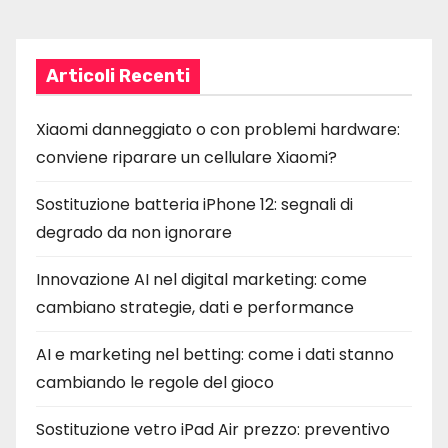
t
i
Articoli Recenti
c
Xiaomi danneggiato o con problemi hardware:
o
conviene riparare un cellulare Xiaomi?
l
Sostituzione batteria iPhone 12: segnali di
i
degrado da non ignorare
Innovazione AI nel digital marketing: come
cambiano strategie, dati e performance
AI e marketing nel betting: come i dati stanno
cambiando le regole del gioco
Sostituzione vetro iPad Air prezzo: preventivo