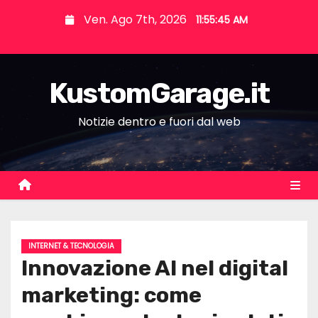
S
Ven. Ago 7th, 2026
11:55:47 AM
k
i
p
KustomGarage.it
t
o
Notizie dentro e fuori dal web
c
o
n
t
e
n
t
INTERNET & TECNOLOGIA
Innovazione AI nel digital
marketing: come