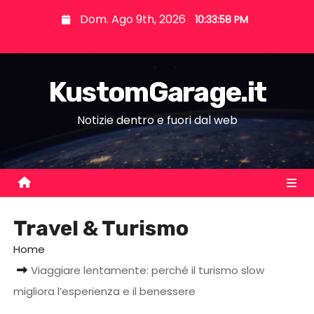
S
Dom. Ago 9th, 2026
10:33:59 PM
k
i
p
KustomGarage.it
t
o
Notizie dentro e fuori dal web
c
o
n
t
e
Travel & Turismo
n
t
Home
Viaggiare lentamente: perché il turismo slow
migliora l’esperienza e il benessere