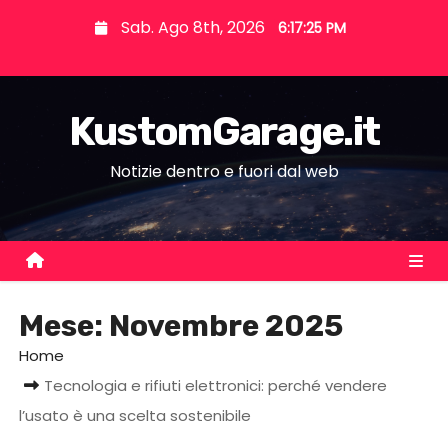
S
Sab. Ago 8th, 2026
6:17:26 PM
k
i
p
KustomGarage.it
t
o
Notizie dentro e fuori dal web
c
o
n
t
e
Mese:
Novembre 2025
n
t
Home
Tecnologia e rifiuti elettronici: perché vendere
l’usato è una scelta sostenibile