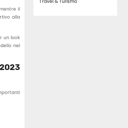
Travel & Turismo
mentre il
tivo alla
r un look
dello nel
 2023
mportanti