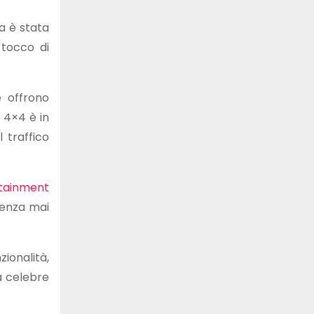
a è stata
 tocco di
e offrono
 4×4 è in
 traffico
otainment
 senza mai
ionalità,
a celebre