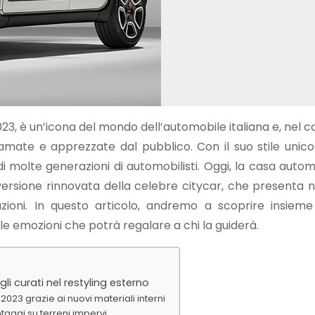
3, è un’icona del mondo dell’automobile italiana e, nel c
amate e apprezzate dal pubblico. Con il suo stile unico
i molte generazioni di automobilisti. Oggi, la casa autom
versione rinnovata della celebre citycar, che presenta
azioni. In questo articolo, andremo a scoprire insieme
le emozioni che potrà regalare a chi la guiderà.
 curati nel restyling esterno
023 grazie ai nuovi materiali interni
taggi su terreni impervi