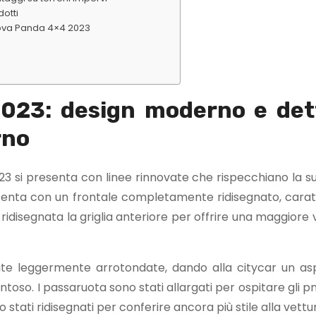
otti
nuova Panda 4×4 2023
023: design moderno e dett
rno
023 si presenta con linee rinnovate che rispecchiano la s
presenta con un frontale completamente ridisegnato, carat
 ridisegnata la griglia anteriore per offrire una maggiore vi
ate leggermente arrotondate, dando alla citycar un as
oso. I passaruota sono stati allargati per ospitare gli p
 stati ridisegnati per conferire ancora più stile alla vettu