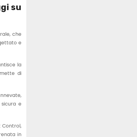
gi su
rale, che
gettato e
ntisce la
rmette di
 innevate,
 sicura e
 Control,
renata in