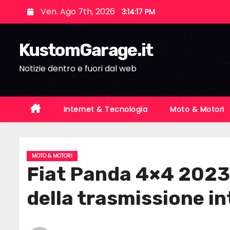
S
Ven. Ago 7th, 2026
3:14:18 PM
k
i
KustomGarage.it
p
t
Notizie dentro e fuori dal web
o
c
o
Internet & Tecnologia
Moto & Motori
n
t
e
MOTO & MOTORI
n
Fiat Panda 4×4 2023: 
t
della trasmissione i