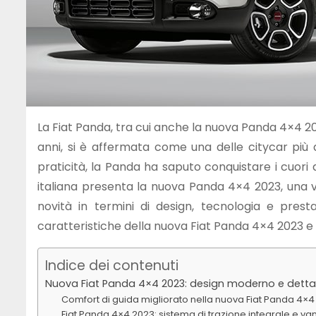
La Fiat Panda, tra cui anche la nuova Panda 4×4 202
anni, si è affermata come una delle citycar più 
praticità, la Panda ha saputo conquistare i cuori d
italiana presenta la nuova Panda 4×4 2023, una 
novità in termini di design, tecnologia e prest
caratteristiche della nuova Fiat Panda 4×4 2023 e 
Indice dei contenuti
Nuova Fiat Panda 4×4 2023: design moderno e dettagli
Comfort di guida migliorato nella nuova Fiat Panda 4×4 2
Fiat Panda 4×4 2023: sistema di trazione integrale e van