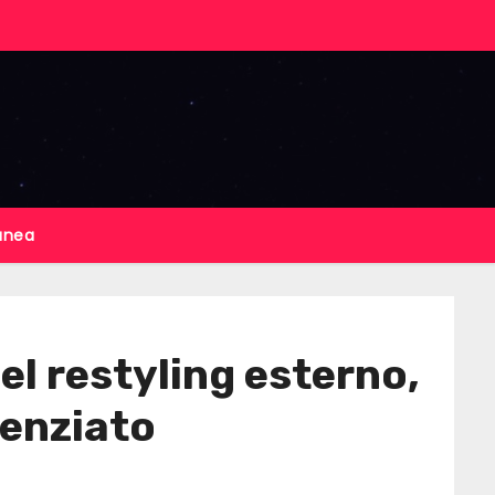
anea
el restyling esterno,
tenziato